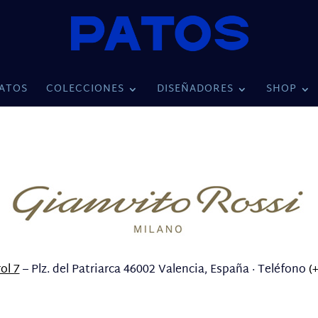
ATOS
COLECCIONES
DISEÑADORES
SHOP
ol 7
– Plz. del Patriarca 46002 Valencia, España · Teléfono
(