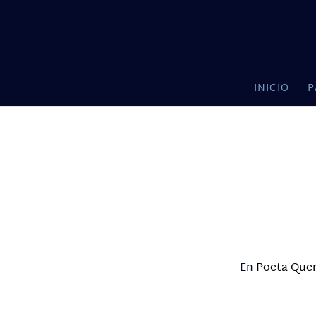
INICIO
P
En
Poeta Quer