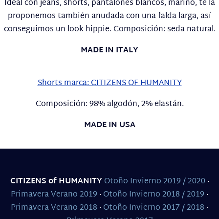
Ideal con jeans, shorts, pantalones blancos, marino, te la
proponemos también anudada con una falda larga, así
conseguimos un look hippie. Composición: seda natural.
MADE IN ITALY
Shorts marca: CITIZENS OF HUMANITY
Composición: 98% algodón, 2% elastán.
MADE IN USA
CITIZENS of HUMANITY
Otoño Invierno 2019 / 2020
·
Primavera Verano 2019
·
Otoño Invierno 2018 / 2019
·
Primavera Verano 2018
·
Otoño Invierno 2017 / 2018
·