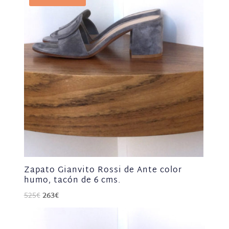
Zapato Gianvito Rossi de Ante color
humo, tacón de 6 cms.
El
El
525
€
263
€
precio
precio
original
actual