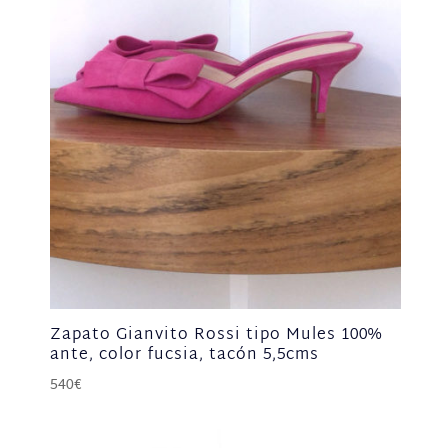
era:
es:
525€.
263€.
Zapato Gianvito Rossi tipo Mules 100%
ante, color fucsia, tacón 5,5cms
540
€