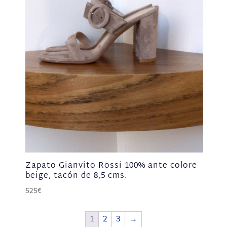
Zapato Gianvito Rossi 100% ante colore
beige, tacón de 8,5 cms.
525
€
1
2
3
→