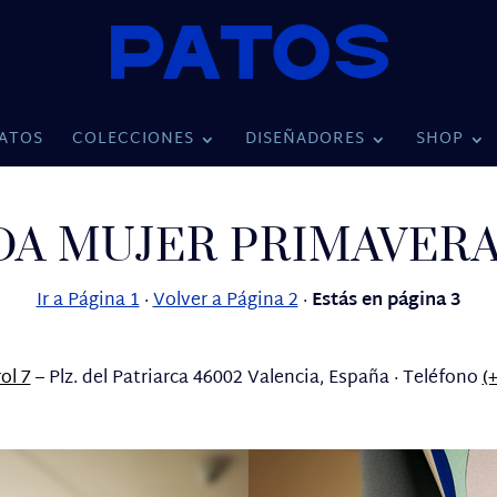
ATOS
COLECCIONES
DISEÑADORES
SHOP
 MUJER PRIMAVERA 
Ir a Página 1
·
Volver a Página 2
·
Estás en página 3
ol 7
– Plz. del Patriarca 46002 Valencia, España · Teléfono
(